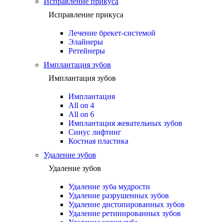
Исправление прикуса
Исправление прикуса
Лечение брекет-системой
Элайнеры
Ретейнеры
Имплантация зубов
Имплантация зубов
Имплантация
All on 4
All on 6
Имплантация жевательных зубов
Синус лифтинг
Костная пластика
Удаление зубов
Удаление зубов
Удаление зуба мудрости
Удаление разрушенных зубов
Удаление дистопированных зубов
Удаление ретинированных зубов