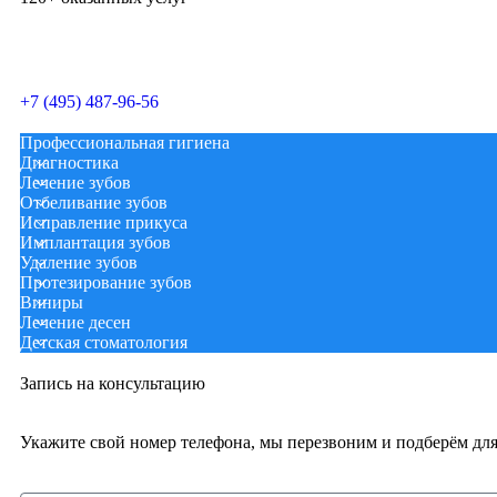
Рассчитать стоимость
+7 (495) 487-96-56
Профессиональная гигиена
Диагностика
Лечение зубов
Отбеливание зубов
Исправление прикуса
Имплантация зубов
Удаление зубов
Протезирование зубов
Виниры
Лечение десен
Детская стоматология
Запись на консультацию
Укажите свой номер телефона, мы перезвоним и подберём дл