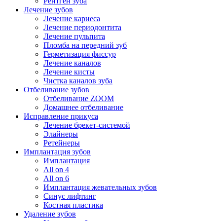
Рентген зуба
Лечение зубов
Лечение кариеса
Лечение периодонтита
Лечение пульпита
Пломба на передний зуб
Герметизация фиссур
Лечение каналов
Лечение кисты
Чистка каналов зуба
Отбеливание зубов
Отбеливание ZOOM
Домашнее отбеливание
Исправление прикуса
Лечение брекет-системой
Элайнеры
Ретейнеры
Имплантация зубов
Имплантация
All on 4
All on 6
Имплантация жевательных зубов
Синус лифтинг
Костная пластика
Удаление зубов