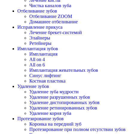
Лечение кисты
Чистка каналов зуба
Отбеливание зубов
Отбеливание ZOOM
Домашнее отбеливание
Исправление прикуса
Лечение брекет-системой
Элайнеры
Ретейнеры
Имплантация зубов
Имплантация
All on 4
All on 6
Имплантация жевательных зубов
Синус лифтинг
Костная пластика
Удаление зубов
Удаление зуба мудрости
Удаление разрушенных зубов
Удаление дистопированных зубов
Удаление ретинированных зубов
Удаление корня зуба
Протезирование зубов
Коронка на передний зуб
Протезирование при полном отсутствии зубов