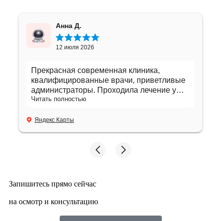
Анна Д.
12 июля 2026
Прекрасная современная клиника,
квалифицированные врачи, приветливые
администраторы. Проходила лечение у
Читать полностью
Ольги Викторовны. Консультировалась у
других специалистов. Все замечательно,
благодарю! Хочу выращить искреннюю
Яндекс Карты
благодарность клинике и врачу- гигиенисту
Марии Ленидовне за внимательное,
профессиональное и очень бережное
отношение. Врач все объяснила , дала
полезные рекомендации по уходу за
зубами. Чистка была проведена аккуратно
Запишитесь прямо сейчас
и качественно и после процедуры зубы
стали заметно чище и свежее. А общее
на осмотр и консультацию
впечатление от визита осталось только
прложительным.