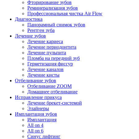
Фторирование зубов
Реминерализация зубов
Профессиональная чистка Air Flow
Диагностика
Панорамный снимок зубов
Рентген зуба
Лечение зубов
Лечение кариеса
Лечение периодонтита
Лечение пульпита
Пломба на передний зуб
Герметизация фиссур
Лечение каналов
Лечение кисты
Отбеливание зубов
Отбеливание ZOOM
Домашнее отбеливание
Исправление прикуса
Лечение брекет-системой
Элайнеры
Имплантация зубов
Имплантация
All on 4
All on 6
Синус лифтинг