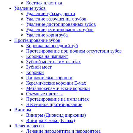
Костная пластика
Удаление зубов
Удаление зуба мудрости
Удаление разрушенных зубов
Удаление дистопированных зубов
Удаление ретинированных зубов
Удаление корня зуба
Протезирование зубов
Коронка на передний зуб
Протезирование при полном отсутствии зубов
Коронка на имплант
Зубной мост на имплантах
Зубной мост
Коронки
Циркониевые коронки
Керамические коронки Е-мах
Металлокерамические коронки
Съемные протезы
Протезирование на имплантах
Несъемное протезирование
Виниры
Виниры (Диоксид циркония)
Виниры Е-макс (E-max)
Лечение десен
Лечение пародонтита и пародонтоза